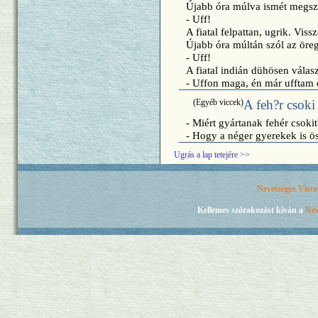
Újabb óra múlva ismét megszó
- Uff!
A fiatal felpattan, ugrik. Vissz
Újabb óra múltán szól az öreg
- Uff!
A fiatal indián dühösen válasz
- Uffon maga, én már ufftam 
(Egyéb viccek)
A feh?r csoki
- Miért gyártanak fehér csokit
- Hogy a néger gyerekek is ö
Ugrás a lap tetejére >>
Nevetséges Vicc
Kellemes szórakozást kíván a
Nev