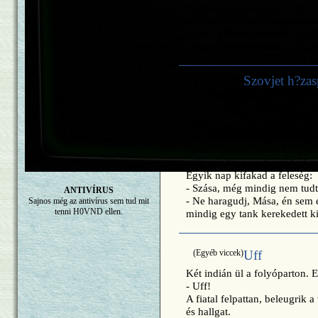
amerikai városban az utcán k
- Hallotta – kérdi az egyik -,
többet a Szovjetunióról címû
- Nem – feleli a másik. – És 
- Ki nyerte, ki nyerte. Hát a 
(Egyéb viccek)
Szovjet h?zas
Gyereket vár a fiatal szovje
gyerekkocsira, de mivel a fé
elhatározzák, hogy a férj apr
összeszereli.
Telnek múlnak a hetek, egyre
még mindig nem készült el a 
Egyik nap kifakad a feleség:
- Szása, még mindig nem tudt
ANTIVÍRUS
- Ne haragudj, Mása, én sem 
Sajnos még az antivírus sem tud mit
tenni H0VND ellen.
mindig egy tank kerekedett ki
(Egyéb viccek)
Uff
Két indián ül a folyóparton. E
- Uff!
A fiatal felpattan, beleugrik 
és hallgat.