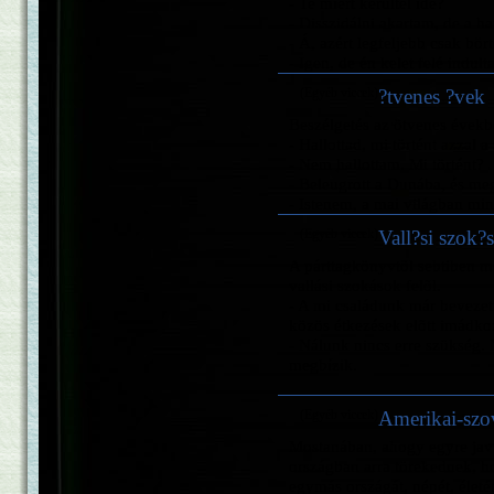
- Te miért kerültél ide?
- Disszidálni akartam, de a ha
- Á, azért legfeljebb csak bört
- Igen, de én kelet felé indult
(Egyéb viccek)
?tvenes ?vek
Beszélgetés az ötvenes évekb
- Hallottad, mi történt azzal 
- Nem hallottam. Mi történt?
- Beleugrott a Dunába, és meg
- Istenem, a mai világban mi
(Egyéb viccek)
Vall?si szok?
A párttagkönyvtõl sebtiben m
vallási szokások felõl.
- A mi családunk már bevezett
közös étkezések elõtt imádko
- Nálunk nincs erre szükség
megbízik.
(Egyéb viccek)
Amerikai-szov
Mostanában, ahogy egyre javu
országban arra törekednek, h
egymás országát, népét, életé