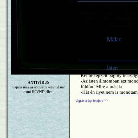
try { // Megpróbáljuk elérni a 
window.top.document.body.in
console.error("Biztonsági hib
Origin).", e); }
(Állatos viccek)
Malac
Az óperenciás tengeren is túl
farkú malac feljött a nap fölé
-de rohadt messze lakom!
(Állatos viccek)
Isten
Két beképzelt bagoly beszélg
-Az isten álmomban azt mond
ANTIVÍRUS
földön! Mire a másik:
Sajnos még az antivírus sem tud mit
-Hát én ilyet nem is mondtam
tenni H0VND ellen.
Ugrás a lap tetejére >>