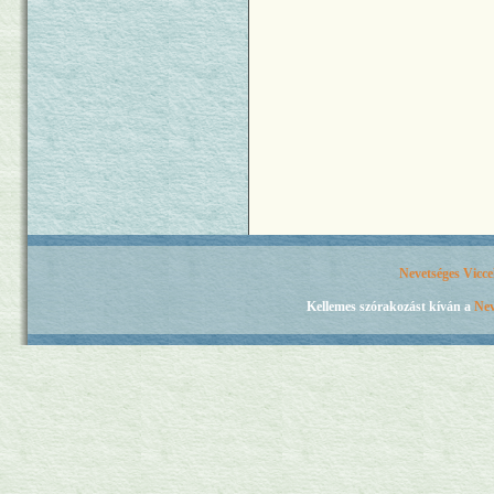
Nevetséges Vicc
Kellemes szórakozást kíván a
Nev