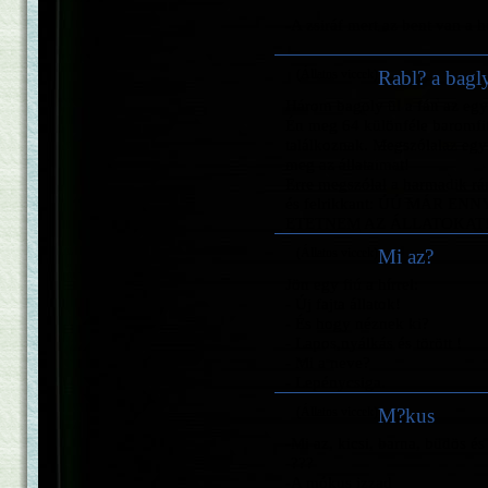
-A zsiráf mert az bent van a h
(Állatos viccek)
Rabl? a bagl
Három bagoly ül a fán az egyi
Én meg 64 különféle baromfi
találkoznak. Megszólalaz egy
meg az állataimat!
Erre megszólal a harmadik rán
és felrikkant: ÚÚ MÁR EN
ETETNEM AZ ÁLLATOKAT!!
(Állatos viccek)
Mi az?
Jön egy fiú a hírrel:
- Új fajta állatok!
- És hogy néznek ki?
- Lapos,nyálkás és törött !
- Mi a neve?
- Lepénycsiga.
(Állatos viccek)
M?kus
-Mi az, kicsi, barna, büdös é
-???
-A mókus izzad